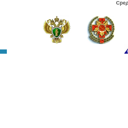
Сред
Главная
О компании
Оплата и доставка
Фо
Контакты
Карта сайта
Установка видеонаблю
Видеоглазок на дверь с у
Copyright © 2014 - 2026