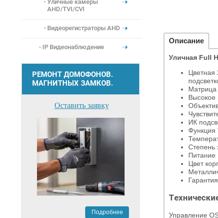
Уличные камеры
AHD/TVI/CVI
Видеорегистраторы AHD
Описание
IP Видеонаблюдение
Уличная Full 
Цветная 
РЕМОНТ ДОМОФОНОВ.
подсветк
МАГНИТНЫХ ЗАМКОВ.
Матрица
Высокое 
Оставить заявку
Объектив
Чувствит
ИК подсв
Функция 
Температ
Cтепень 
Питание
Цвет кор
Металлич
Гарантия
Технически
Подробнее
Управление O