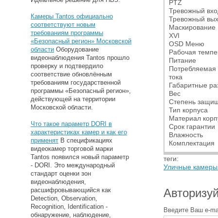
PTZ
Тревожный вхо
Камеры Tantos официально
Тревожный вы
соответствуют новым
Маскирование
требованиям программы
XVI
«Безопасный регион» Московской
OSD Меню
области
Оборудование
Рабочая темпе
видеонаблюдения Tantos прошло
Питание
проверку и подтвердило
Потребляемая
соответствие обновлённым
тока
требованиям государственной
Габаритные р
программы «Безопасный регион»,
Вес
действующей на территории
Степень защи
Московской области.
Тип корпуса
Материал корп
Что такое параметр DORI в
Срок гарантии
характеристиках камер и как его
Влажность
применят
В спецификациях
Комплектация
видеокамер торговой марки
Tantos появился новый параметр
теги:
- DORI. Это международный
Уличные камеры
стандарт оценки зон
видеонаблюдения,
расшифровывающийся как
Авторизуй
Detection, Observation,
Recognition, Identification -
Введите Ваш e-mai
обнаружение, наблюдение,