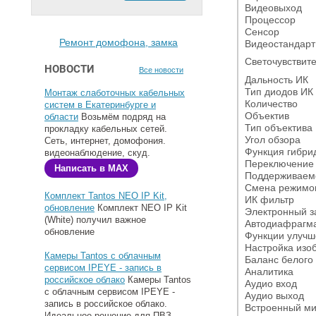
Видеовыход
Процессор
Сенсор
Ремонт домофона, замка
Видеостандарт
Светочувствит
НОВОСТИ
Все новости
Дальность ИК
Тип диодов ИК 
Монтаж слаботочных кабельных
Количество
систем в Екатеринбурге и
Объектив
области
Возьмём подряд на
Тип объектива
прокладку кабельных сетей.
Угол обзора
Сеть, интернет, домофония.
Функция гибрид
видеонаблюдение, скуд.
Переключение 
Написать в MAX
Поддерживаем
Смена режимов
Комплект Tantos NEO IP Kit,
ИК фильтр
обновление
Комплект NEO IP Kit
Электронный з
(White) получил важное
Автодиафрагма 
обновление
Функции улучш
Настройка изо
Камеры Tantos с облачным
Баланс белого
сервисом IPEYE - запись в
Аналитика
российское облако
Камеры Tantos
Аудио вход
с облачным сервисом IPEYE -
Аудио выход
запись в российское облако.
Встроенный м
Идеальное решение для ПВЗ.