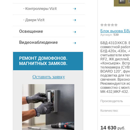
Контроллеры Vizit
Двери Vizit
Освещение
Блок вызова Б
Артикул:
539
Видеонаблюдение
БВД-431DXKCB. Б
совместной рабо
БУД-420х,-430х, 
считыватели ключе
РЕМОНТ ДОМОФОНОВ.
RF2, ЖК дисплей,
МАГНИТНЫХ ЗАМКОВ.
«Консьерж». Вст
телекамера (CVBS
BOARD 120°, фун
подсветка для те
Оставить заявку
свечения. Врезно
Рекомендуется и
совместно с мон
МК-432,MKF-432.
Производитель
Количество:
14 630
руб.