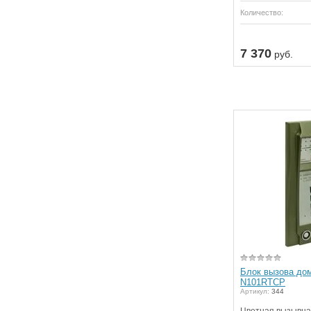
Количество:
7 370
руб.
Блок вызова до
N101RTCP
Артикул:
344