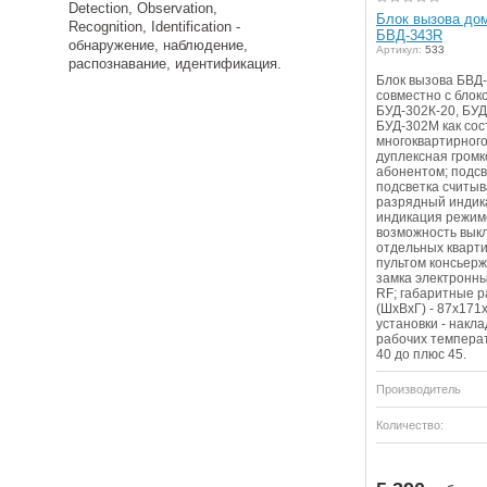
Detection, Observation,
Блок вызова дом
Recognition, Identification -
БВД-343R
обнаружение, наблюдение,
Артикул:
533
распознавание, идентификация.
Блок вызова БВД
совместно с блок
БУД-302К-20, БУД
БУД-302М как сос
многоквартирного
дуплексная громк
абонентом; подсв
подсветка считыв
разрядный индика
индикация режим
возможность вык
отдельных кварти
пультом консьерж
замка электронны
RF; габаритные р
(ШхВхГ) - 87х171
установки - накл
рабочих температу
40 до плюс 45.
Производитель
Количество: