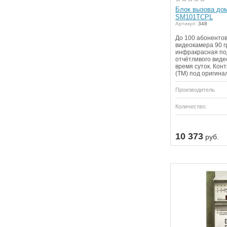
Блок вызова до
SM101TCPL
Артикул:
348
До 100 абоненто
видеокамера 90 г
инфракрасная по
отчётливого виде
время суток. Кон
(ТМ) под оригинал
Производитель
Количество:
10 373
руб.