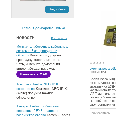
Подробнее
Ремонт домофона, замка
НОВОСТИ
Все новости
Монтаж слаботочных кабельных
систем в Екатеринбурге и
области
Возьмём подряд на
прокладку кабельных сетей.
Сеть, интернет, домофония.
видеонаблюдение, скуд.
Блок вызова БВ
Артикул:
542
Написать в MAX
Блок вызова БВД
используется сов
Комплект Tantos NEO IP Kit,
управления БУД-
обновление
Комплект NEO IP Kit
часть многоквар
(White) получил важное
VIZIT; дуплексна
обновление
связь с абоненто
входной двери п
электронными кл
Камеры Tantos с облачным
сервисом IPEYE - запись в
Производитель
российское облако
Камеры Tantos